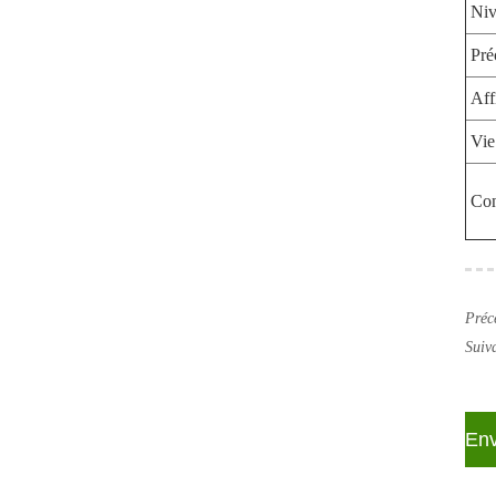
Niv
Pré
Aff
Vie
Con
Préc
Suiv
En