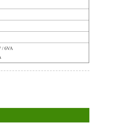
W / 6VA
A