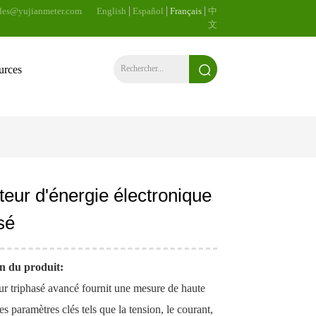
ales@yujianmeter.com
English
Español
Français
中
文
urces
eur d'énergie électronique
sé
n du produit:
r triphasé avancé fournit une mesure de haute
es paramètres clés tels que la tension, le courant,