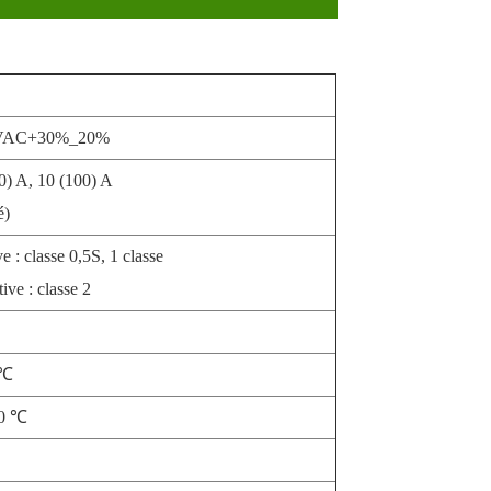
0VAC+30%_20%
60) A, 10 (100) A
é)
e : classe 0,5S, 1 classe
ive : classe 2
 ℃
70 ℃