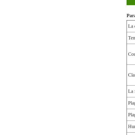
Par
La 
Ten
Cou
Cla
La 
Pla
Pla
Hum