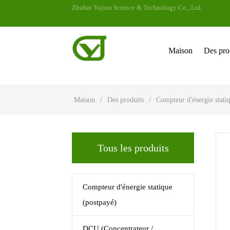
Zhuhai Yujian Science & Technology Co., Ltd.
Maison
Des pro
Maison
/
Des produits
/
Compteur d'énergie stati
Tous les produits
Compteur d'énergie statique
(postpayé)
DCU (Concentrateur /