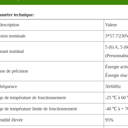
amètre technique:
description
Valeur
sion nominale
3*57.7/23
5 (6) A, 5 (
rant nominal
(Personnalis
Énergie activ
sse de précision
Énergie réact
fréquence
50/60Hz
ge de température de fonctionnement
-25 ℃ à 60
ge de température limite de fonctionnement
-40 ℃ à + 
idité élevée
95%