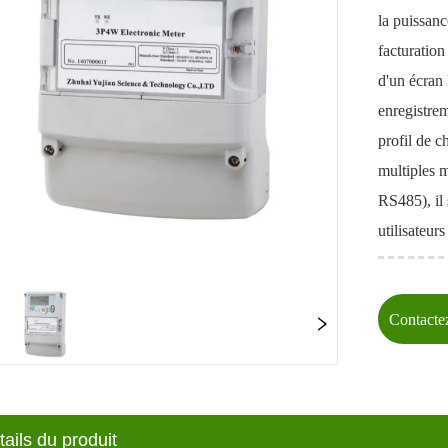
la puissanc
facturation
d'un écran
enregistre
profil de c
multiples 
RS485), il 
utilisateur
Contact
étails du produit