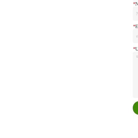
*
*
E
*
U