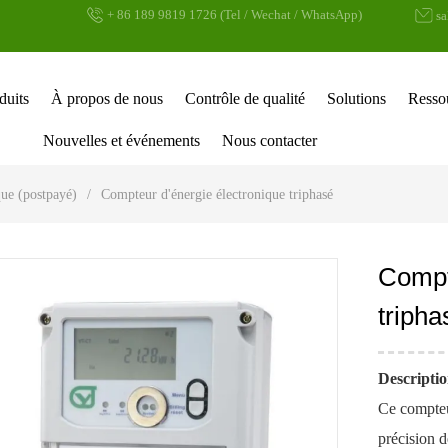
+ 86 189 9819 1726 (Tel / Wechat / WhatsApp)
s
duits
À propos de nous
Contrôle de qualité
Solutions
Resso
Nouvelles et événements
Nous contacter
que (postpayé)
/
Compteur d'énergie électronique triphasé
Compt
tripha
Descriptio
Ce compteu
précision d