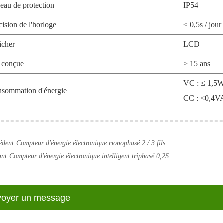
eau de protection
IP54
cision de l'horloge
≤ 0,5s / jour
icher
LCD
 conçue
> 15 ans
VC : ≤ 1,5
sommation d'énergie
CC : <0,4V
édent:
Compteur d'énergie électronique monophasé 2 / 3 fils
ant:
Compteur d'énergie électronique intelligent triphasé 0,2S
voyer un message