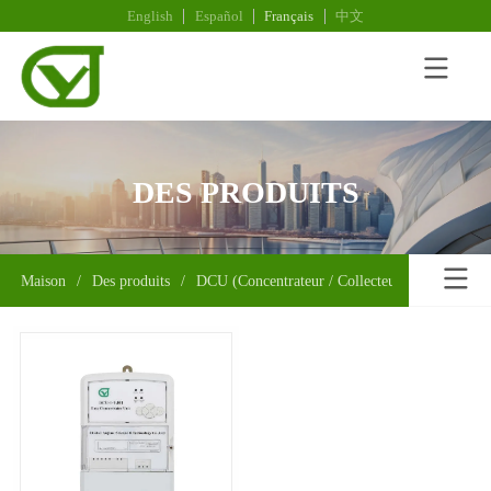
English
Español
Français
中文
DES PRODUITS
Maison
/
Des produits
/
DCU (Concentrateur / Collecteur)