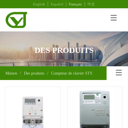
English
Español
Français
中文
DES PRODUITS
Maison
/
Des produits
/
Compteur de clavier STS