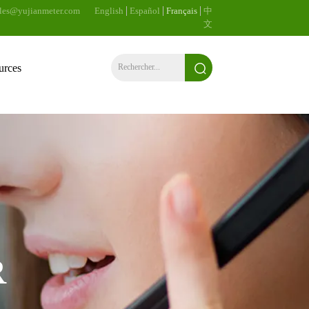
ales@yujianmeter.com
English
Español
Français
中
文
urces
R