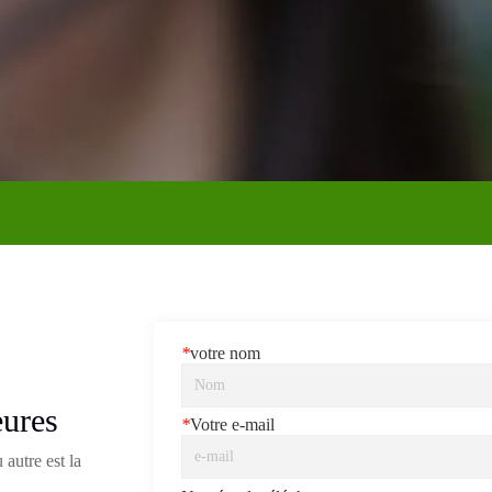
*
votre nom
eures
*
Votre e-mail
autre est la