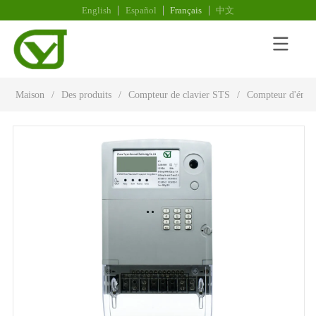
English
Español
Français
中文
Maison
/
Des produits
/
Compteur de clavier STS
/
Compteur d'énerg