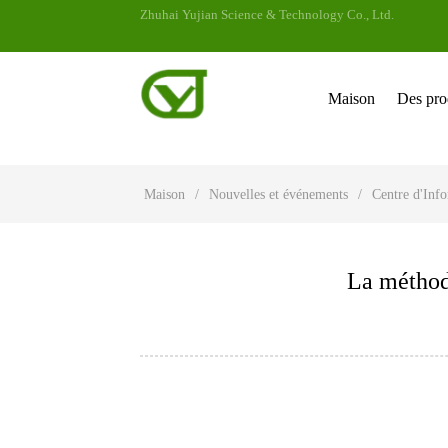
Zhuhai Yujian Science & Technology Co., Ltd.
Maison
Des pro
Maison
/
Nouvelles et événements
/
Centre d'Inf
La méthod