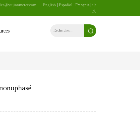
ales@yujianmeter.com
English
Español
Français
中
文
urces
 monophasé