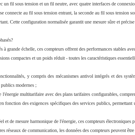
n fil sous tension et un fil neutre, avec quatre interfaces de connexi
se connecte au fil sous tension entrant, la seconde au fil sous tension sort
rtant. Cette configuration normalisée garantit une mesure sûre et précise de
phasés?
iés à grande échelle, ces compteurs offrent des performances stables ave
ions compactes et un poids réduit - toutes les caractéristiques essentiel
ctionnalités, y compris des mécanismes antivol intégrés et des systèm
s publics modernes ;
'énergie multitarifaire avec des plans tarifaires configurables, compre
n fonction des exigences spécifiques des services publics, permettant un
éel et de mesure harmonique de l'énergie, ces compteurs électroniques p
tres réseaux de communication, les données des compteurs peuvent êtr